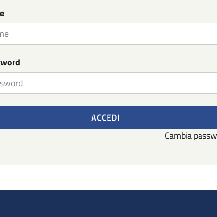
e
sword